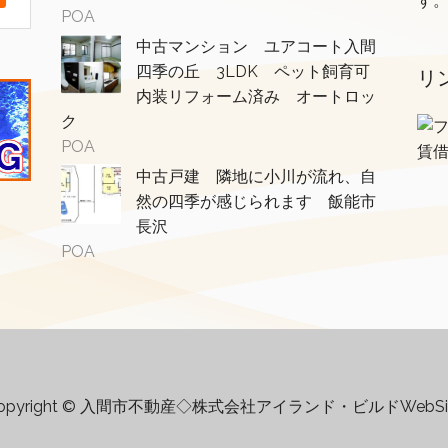
す
POA
中古マンション ユアコート入間
四季の丘 3LDK ペット飼育可
リ
内装リフォーム済み オートロッ
ク
POA
賃
中古戸建 隣地に小川が流れ、自
然の四季が感じられます 飯能市
長沢
POA
opyright © 入間市不動産◇株式会社アイランド・ビルドWebSi