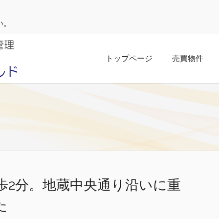
い。
トップページ
売買物件
歩2分。地蔵中央通り沿いに重
た