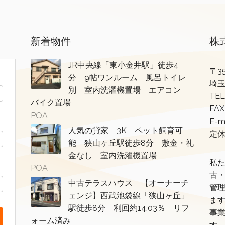
新着物件
株
JR中央線「東小金井駅」徒歩4
〒35
分 9帖ワンルーム 風呂トイレ
埼玉
別 室内洗濯機置場 エアコン
TEL
バイク置場
FAX
POA
E-m
人気の貸家 3K ペット飼育可
定
能 狭山ヶ丘駅徒歩8分 敷金・礼
金なし 室内洗濯機置場
私
POA
古
中古テラスハウス 【オーナーチ
管
ェンジ】西武池袋線「狭山ヶ丘」
ま
駅徒歩8分 利回約14.03％ リフ
事
ォーム済み