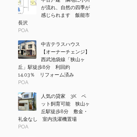
が流れ、自然の四季が
感じられます 飯能市
長沢
POA
中古テラスハウス
【オーナーチェンジ】
西武池袋線「狭山ヶ
丘」駅徒歩8分 利回約
14.03％ リフォーム済み
POA
人気の貸家 3K ペ
ット飼育可能 狭山ヶ
丘駅徒歩8分 敷金・
礼金なし 室内洗濯機置場
POA