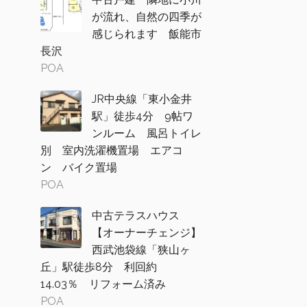
が流れ、自然の四季が
感じられます 飯能市
長沢
POA
JR中央線「東小金井
駅」徒歩4分 9帖ワ
ンルーム 風呂トイレ
別 室内洗濯機置場 エアコ
ン バイク置場
POA
中古テラスハウス
【オーナーチェンジ】
西武池袋線「狭山ヶ
丘」駅徒歩8分 利回約
14.03％ リフォーム済み
POA