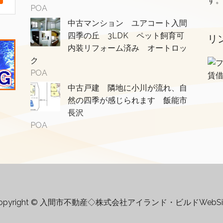
す
POA
中古マンション ユアコート入間
四季の丘 3LDK ペット飼育可
リ
内装リフォーム済み オートロッ
ク
POA
賃
中古戸建 隣地に小川が流れ、自
然の四季が感じられます 飯能市
長沢
POA
opyright © 入間市不動産◇株式会社アイランド・ビルドWebSi