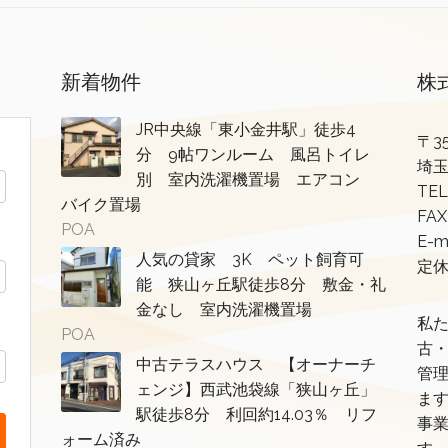
新着物件
株
JR中央線「東小金井駅」徒歩4
〒35
分 9帖ワンルーム 風呂トイレ
埼玉
別 室内洗濯機置場 エアコン
TEL
バイク置場
FAX
POA
E-m
人気の貸家 3K ペット飼育可
定
能 狭山ヶ丘駅徒歩8分 敷金・礼
金なし 室内洗濯機置場
私
POA
古
中古テラスハウス 【オーナーチ
管
ェンジ】西武池袋線「狭山ヶ丘」
ま
駅徒歩8分 利回約14.03％ リフ
事
ォーム済み