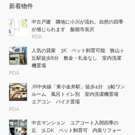
新着物件
中古戸建 隣地に小川が流れ、自然の四季
が感じられます 飯能市長沢
POA
人気の貸家 3K ペット飼育可能 狭山ヶ
丘駅徒歩8分 敷金・礼金なし 室内洗濯
機置場
POA
JR中央線「東小金井駅」徒歩4分 9帖ワン
ルーム 風呂トイレ別 室内洗濯機置場
エアコン バイク置場
POA
中古マンション ユアコート入間四季の
丘 3LDK ペット飼育可 内装リフォー