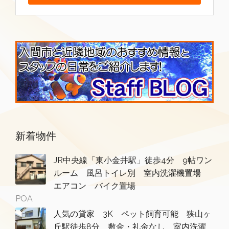
新着物件
JR中央線「東小金井駅」徒歩4分 9帖ワン
ルーム 風呂トイレ別 室内洗濯機置場
エアコン バイク置場
POA
人気の貸家 3K ペット飼育可能 狭山ヶ
丘駅徒歩8分 敷金・礼金なし 室内洗濯