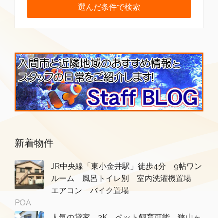
新着物件
JR中央線「東小金井駅」徒歩4分 9帖ワン
ルーム 風呂トイレ別 室内洗濯機置場
エアコン バイク置場
POA
人気の貸家 3K ペット飼育可能 狭山ヶ