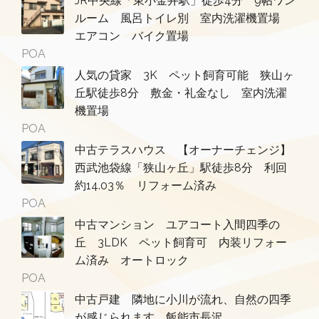
JR中央線「東小金井駅」徒歩4分 9帖ワン
ルーム 風呂トイレ別 室内洗濯機置場
エアコン バイク置場
POA
人気の貸家 3K ペット飼育可能 狭山ヶ
丘駅徒歩8分 敷金・礼金なし 室内洗濯
機置場
POA
中古テラスハウス 【オーナーチェンジ】
西武池袋線「狭山ヶ丘」駅徒歩8分 利回
約14.03％ リフォーム済み
POA
中古マンション ユアコート入間四季の
丘 3LDK ペット飼育可 内装リフォー
ム済み オートロック
POA
中古戸建 隣地に小川が流れ、自然の四季
が感じられます 飯能市長沢