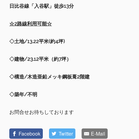
日比谷線「入谷駅」徒歩13分
☆
2
路線利用可能☆
◇
土地
/
13.22
平米
(
約
4
坪)
◇
建物
/
23.12
平米（約
7
坪）
◇
構造/木造
亜鉛メッキ鋼板葺2階建
◇
築年
/
不明
お問合せお待ちしております
Facebook
Twitter
E-Mail