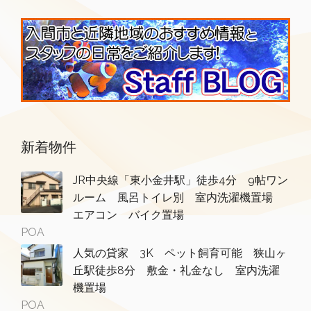
新着物件
JR中央線「東小金井駅」徒歩4分 9帖ワン
ルーム 風呂トイレ別 室内洗濯機置場
エアコン バイク置場
POA
人気の貸家 3K ペット飼育可能 狭山ヶ
丘駅徒歩8分 敷金・礼金なし 室内洗濯
機置場
POA