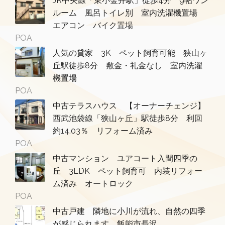
JR中央線「東小金井駅」徒歩4分 9帖ワン
ルーム 風呂トイレ別 室内洗濯機置場
エアコン バイク置場
POA
人気の貸家 3K ペット飼育可能 狭山ヶ
丘駅徒歩8分 敷金・礼金なし 室内洗濯
機置場
POA
中古テラスハウス 【オーナーチェンジ】
西武池袋線「狭山ヶ丘」駅徒歩8分 利回
約14.03％ リフォーム済み
POA
中古マンション ユアコート入間四季の
丘 3LDK ペット飼育可 内装リフォー
ム済み オートロック
POA
中古戸建 隣地に小川が流れ、自然の四季
が感じられます 飯能市長沢