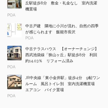
丘駅徒歩8分 敷金・礼金なし 室内洗濯
機置場
POA
中古戸建 隣地に小川が流れ、自然の四季
が感じられます 飯能市長沢
POA
中古テラスハウス 【オーナーチェンジ】
西武池袋線「狭山ヶ丘」駅徒歩8分 利回
約14.03％ リフォーム済み
POA
JR中央線「東小金井駅」徒歩4分 9帖ワン
ルーム 風呂トイレ別 室内洗濯機置場
エアコン バイク置場
POA