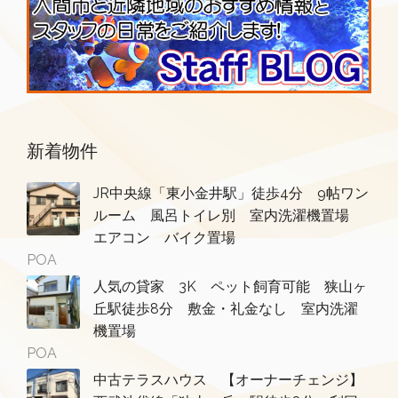
新着物件
JR中央線「東小金井駅」徒歩4分 9帖ワン
ルーム 風呂トイレ別 室内洗濯機置場
エアコン バイク置場
POA
人気の貸家 3K ペット飼育可能 狭山ヶ
丘駅徒歩8分 敷金・礼金なし 室内洗濯
機置場
POA
中古テラスハウス 【オーナーチェンジ】