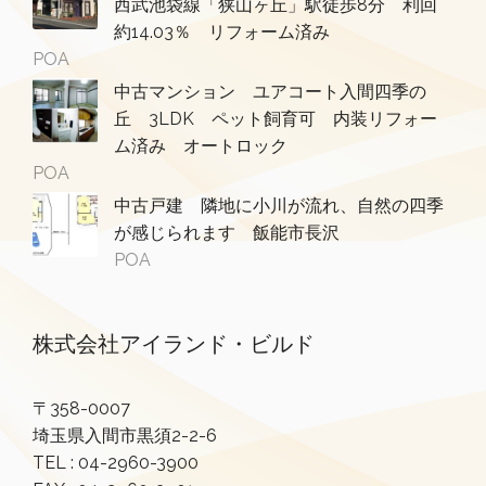
西武池袋線「狭山ヶ丘」駅徒歩8分 利回
約14.03％ リフォーム済み
POA
中古マンション ユアコート入間四季の
丘 3LDK ペット飼育可 内装リフォー
ム済み オートロック
POA
中古戸建 隣地に小川が流れ、自然の四季
が感じられます 飯能市長沢
POA
株式会社アイランド・ビルド
〒358-0007
埼玉県入間市黒須2-2-6
TEL :
04-2960-3900