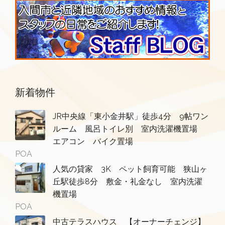
新着物件
JR中央線「東小金井駅」徒歩4分 9帖ワン
ルーム 風呂トイレ別 室内洗濯機置場
エアコン バイク置場
POA
人気の貸家 3K ペット飼育可能 狭山ヶ
丘駅徒歩8分 敷金・礼金なし 室内洗濯
機置場
POA
中古テラスハウス 【オーナーチェンジ】