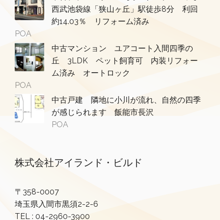
西武池袋線「狭山ヶ丘」駅徒歩8分 利回
約14.03％ リフォーム済み
POA
中古マンション ユアコート入間四季の
丘 3LDK ペット飼育可 内装リフォー
ム済み オートロック
POA
中古戸建 隣地に小川が流れ、自然の四季
が感じられます 飯能市長沢
POA
株式会社アイランド・ビルド
〒358-0007
埼玉県入間市黒須2-2-6
TEL :
04-2960-3900