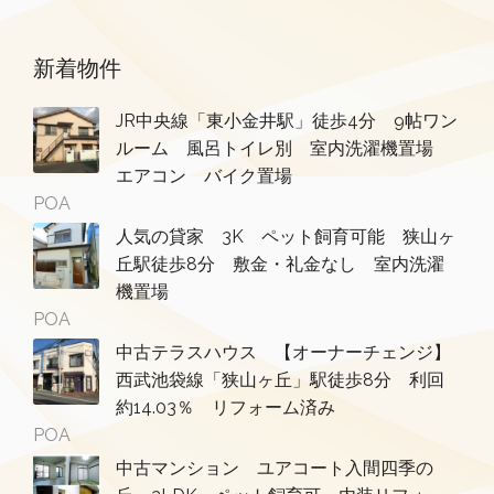
新着物件
JR中央線「東小金井駅」徒歩4分 9帖ワン
ルーム 風呂トイレ別 室内洗濯機置場
エアコン バイク置場
POA
人気の貸家 3K ペット飼育可能 狭山ヶ
丘駅徒歩8分 敷金・礼金なし 室内洗濯
機置場
POA
中古テラスハウス 【オーナーチェンジ】
西武池袋線「狭山ヶ丘」駅徒歩8分 利回
約14.03％ リフォーム済み
POA
中古マンション ユアコート入間四季の