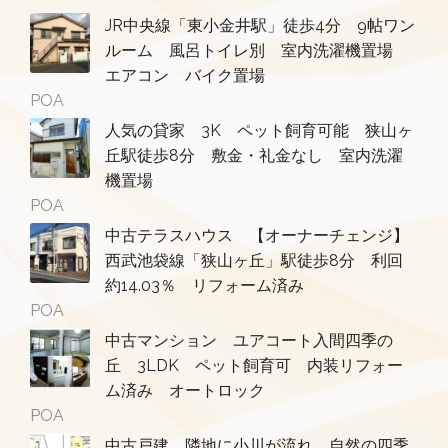
JR中央線「東小金井駅」徒歩4分 9帖ワン
ルーム 風呂トイレ別 室内洗濯機置場
エアコン バイク置場
POA
人気の貸家 3K ペット飼育可能 狭山ヶ
丘駅徒歩8分 敷金・礼金なし 室内洗濯
機置場
POA
中古テラスハウス 【オーナーチェンジ】
西武池袋線「狭山ヶ丘」駅徒歩8分 利回
約14.03％ リフォーム済み
POA
中古マンション ユアコート入間四季の
丘 3LDK ペット飼育可 内装リフォー
ム済み オートロック
POA
中古戸建 隣地に小川が流れ、自然の四季