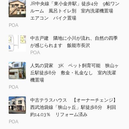
JR中央線「東小金井駅」徒歩4分 9帖ワン
ルーム 風呂トイレ別 室内洗濯機置場
エアコン バイク置場
POA
中古戸建 隣地に小川が流れ、自然の四季
が感じられます 飯能市長沢
POA
人気の貸家 3K ペット飼育可能 狭山ヶ
丘駅徒歩8分 敷金・礼金なし 室内洗濯
機置場
POA
中古テラスハウス 【オーナーチェンジ】
西武池袋線「狭山ヶ丘」駅徒歩8分 利回
約14.03％ リフォーム済み
POA